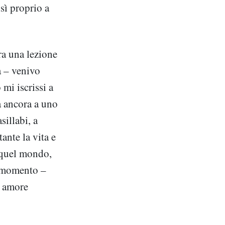
nsì proprio a
ra una lezione
sa – venivo
mi iscrissi a
a ancora a uno
sillabi, a
ante la vita e
a quel mondo,
i momento –
è amore