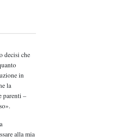
o decisi che
 quanto
duzione in
ne la
e parenti –
sso».
a
ssare alla mia