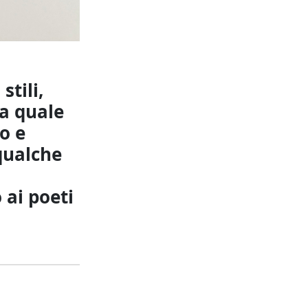
stili,
la quale
o e
 qualche
 ai poeti