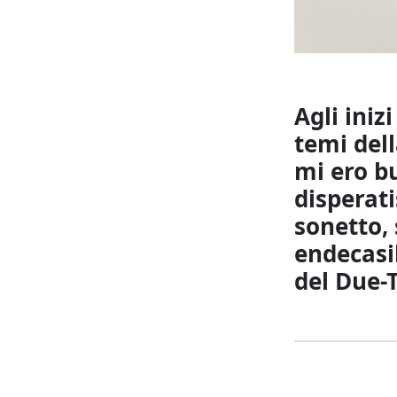
Agli iniz
temi dell
mi ero b
disperati
sonetto, 
endecasil
del Due-