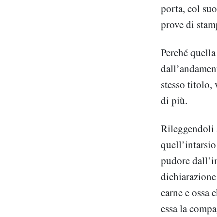
porta, col suo
prove di stam
Perché quella 
dall’andamento
stesso titolo
di più.
Rileggendoli a
quell’intarsio
pudore dall
dichiarazione
carne e ossa c
essa la compag