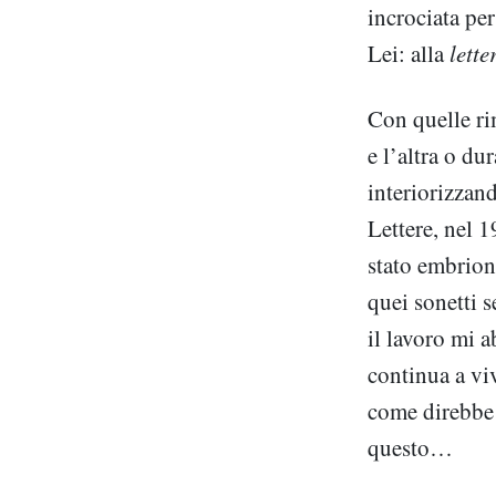
incrociata per
Lei: alla
lette
Con quelle rim
e l’altra o du
interiorizzan
Lettere, nel 1
stato embriona
quei sonetti s
il lavoro mi 
continua a vi
come direbbe
questo…