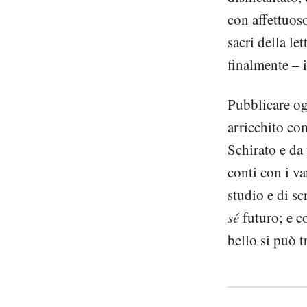
con affettuos
sacri della le
finalmente – i
Pubblicare og
arricchito co
Schirato e da 
conti con i va
studio e di scr
sé
futuro; e c
bello si può t