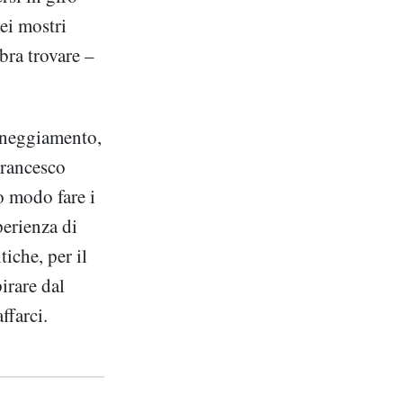
ei mostri
mbra trovare –
aneggiamento,
Francesco
o modo fare i
perienza di
tiche, per il
irare dal
ffarci.