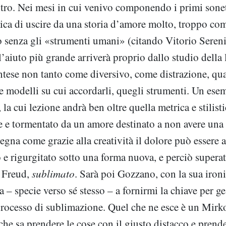
ltro. Nei mesi in cui venivo componendo i primi sonet
tica di uscire da una storia d’amore molto, troppo com
o senza gli «strumenti umani» (citando Vitorio Sereni
 l’aiuto più grande arriverà proprio dallo studio della 
intese non tanto come diversivo, come distrazione, qu
 modelli su cui accordarli, quegli strumenti. Un esemp
, la cui lezione andrà ben oltre quella metrica e stilist
 e tormentato da un amore destinato a non avere una
egna come grazie alla creatività il dolore può essere a
 e rigurgitato sotto una forma nuova, e perciò supera
o Freud,
sublimato
. Sarà poi Gozzano, con la sua ironi
a – specie verso sé stesso – a fornirmi la chiave per ges
rocesso di sublimazione. Quel che ne esce è un Mirk
che sa prendere le cose con il giusto distacco e prende