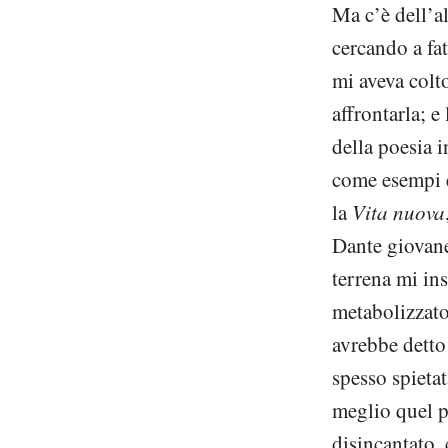
Ma c’è dell’a
cercando a fa
mi aveva colt
affrontarla; e
della poesia 
come esempi e
la
Vita nuova
Dante giovane
terrena mi ins
metabolizzato
avrebbe dett
spesso spietat
meglio quel p
disincantato, 