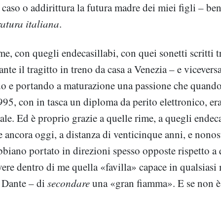
 caso o addirittura la futura madre dei miei figli – be
ratura italiana
.
e, con quegli endecasillabi, con quei sonetti scritti t
rante il tragitto in treno da casa a Venezia – e vicever
do e portando a maturazione una passione che quando 
995, con in tasca un diploma da perito elettronico, er
le. Ed è proprio grazie a quelle rime, a quegli endeca
e ancora oggi, a distanza di venticinque anni, e nonost
abbiano portato in direzioni spesso opposte rispetto 
vere dentro di me quella «favilla» capace in qualsias
 Dante – di
secondare
una «gran fiamma». E se non 