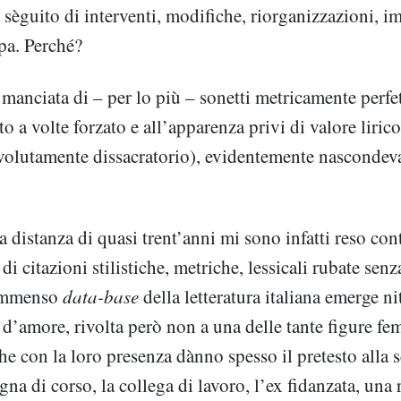
 sèguito di interventi, modifiche, riorganizzazioni, i
pa. Perché?
manciata di – per lo più – sonetti metricamente perfet
 a volte forzato e all’apparenza privi di valore lirico
, volutamente dissacratorio), evidentemente nasconde
 distanza di quasi trent’anni mi sono infatti reso con
 di citazioni stilistiche, metriche, lessicali rubate sen
’immenso
data-base
della letteratura italiana emerge ni
 d’amore, rivolta però non a una delle tante figure fe
he con la loro presenza dànno spesso il pretesto alla sc
na di corso, la collega di lavoro, l’ex fidanzata, una