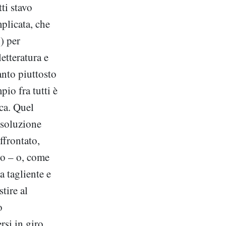
ti stavo
plicata, che
) per
letteratura e
anto piuttosto
io fra tutti è
ica. Quel
 soluzione
ffrontato,
to – o, come
a tagliente e
tire al
o
rsi in giro