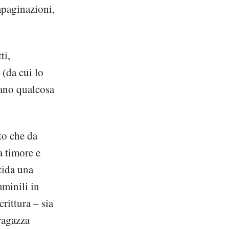
mpaginazioni,
ti,
 (da cui lo
vano qualcosa
to che da
za timore e
tida una
mminili in
rittura – sia
 ragazza